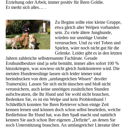
Erziehung oder Arbeit, immer positiv für Ihren Goldie.
Er merkt sich alles… .
Zu Beginn sollte eine kleine Gruppe,
etwa gleich alter Welpen vorhanden
sein. Zu viele ältere Junghunde,
würden nur unnötige Unruhe
verursachen. Und zu viel Toben und
Spielen, wäre noch nicht gut für die
Gelenke. Leider gibt es in den letzten
Jahren zahlreiche selbsternannte Fachleute. Gerade
Ersthundbesitzer sind ja sehr bemüht, immer alles sofort 100 %
hinzukriegen, was sowieso nicht gleich funktionieren wird. Die
meisten Hundeneulinge lassen sich leider immer total
beeindrucken von dem „umfangreichen Wissen“ des/der
Trainers(in). Lassen Sie sich nicht täuschen und bloß nicht
verunsichern, auch keine unnötigen zusätzlichen Stunden
aufschwatzen, die Ihr Hund und Sie wohl nicht brauchen.
Bedenken Sie, es ist ein Welpe und kein Problemhund !
Schließlich konnten Sie Ihren Retriever schon einige Zeit
kennen lernen und können doch schon selbst beurteilen, welche
Bedürfnisse Ihr Hund hat, was ihm Spaß macht und natürlich
kennen Sie auch schon Ihre eigenen „Defizite“, an denen Sie
noch Unterstützung brauchen. An umfangreicher Literatur über